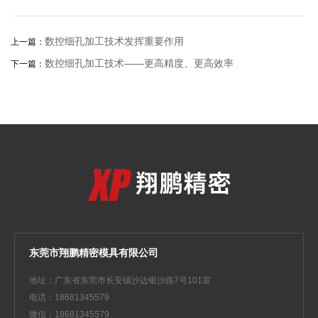
数控细孔加工技术发挥重要作用
上一篇：
数控细孔加工技术――更高精度、更高效率
下一篇：
东莞市翔鹏精密模具有限公司
地址：广东省东莞市长安镇沙边银沙路7号101室
电话：18681345579
微信：18681345579